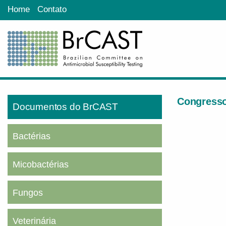
Home
Contato
Congresso
Documentos do BrCAST
Bactérias
Micobactérias
Fungos
Veterinária