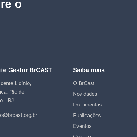
re o
tê Gestor BrCAST
Saiba mais
cente Licínio,
O BrCast
uca, Rio de
Novidades
o - RJ
Documentos
to@brcast.org.br
Publicações
Eventos
Contato