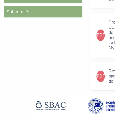
Subcomitês
Pro
EUC
de
PDF
ant
iso
Myc
Re
PDF
par
do