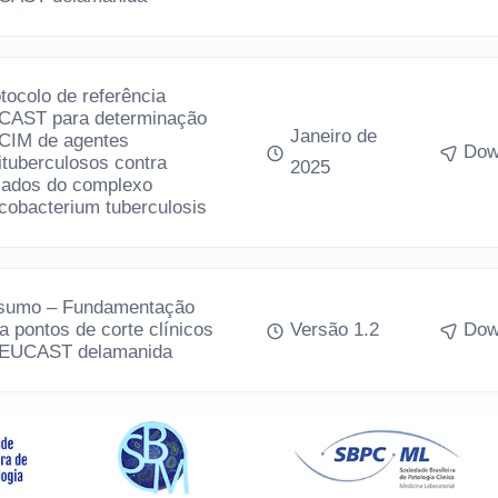
tocolo de referência
AST para determinação
Janeiro de
 CIM de agentes
Dow
ituberculosos contra
2025
lados do complexo
obacterium tuberculosis
sumo – Fundamentação
a pontos de corte clínicos
Versão 1.2
Dow
 EUCAST delamanida