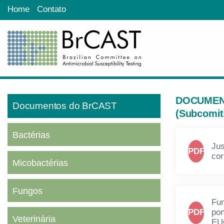
Home
Contato
DOCUMENT
Documentos do BrCAST
(Subcomit
Bactérias
Jus
PDF
cor
Micobactérias
Fungos
Fun
PDF
pon
Veterinária
EU