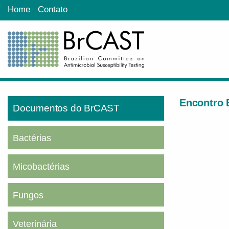
Home
Contato
Encontro 
Documentos do BrCAST
Bactérias
Micobactérias
Fungos
Veterinária