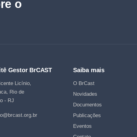
re o
tê Gestor BrCAST
Saiba mais
cente Licínio,
O BrCast
uca, Rio de
Novidades
o - RJ
Documentos
to@brcast.org.br
Publicações
Eventos
Contato