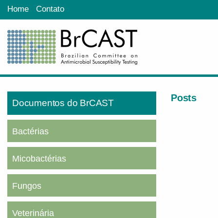
Home
Contato
Posts
Documentos do BrCAST
Bactérias
Micobactérias
Fungos
Veterinária