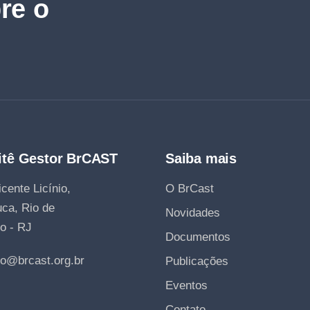
re o
tê Gestor BrCAST
Saiba mais
cente Licínio,
O BrCast
uca, Rio de
Novidades
o - RJ
Documentos
to@brcast.org.br
Publicações
Eventos
Contato